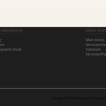
ndendienst
Mein Kon
g
Mein Konto
rum
Serviceverla
plaints Book
Adressen
Serviceanfr
Copyright © 2026 Beratung für Angewandt