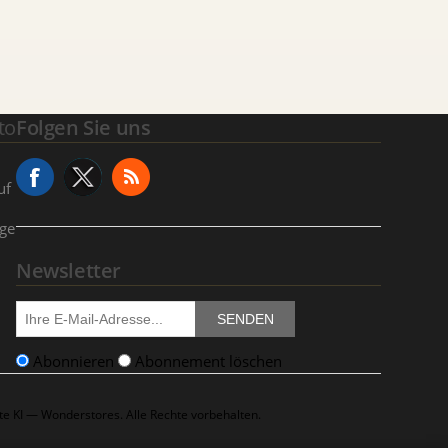
to
Folgen Sie uns
uf
age
Newsletter
SENDEN
Abonnieren
Abonnement löschen
e KI — Wonderstores. Alle Rechte vorbehalten.