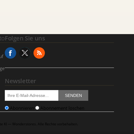
to
Folgen Sie uns
uf
age
Newsletter
SENDEN
Abonnieren
Abonnement löschen
e KI — Wonderstores. Alle Rechte vorbehalten.