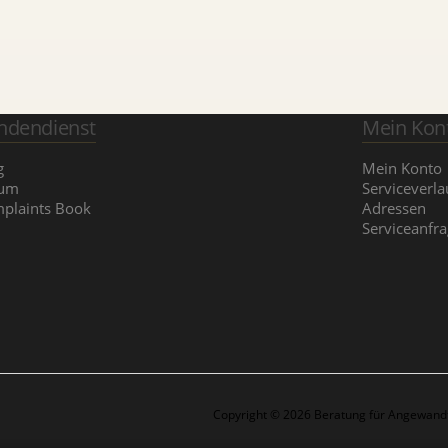
ndendienst
Mein Kon
g
Mein Konto
rum
Serviceverla
plaints Book
Adressen
Serviceanfr
Copyright © 2026 Beratung für Angewandt