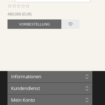
480,000 (EUR)
VORBESTELLUNG
Informationen
Sitemap
Kundendienst
Governance
Datenschutz
Blog
Nutzungsbedingungen
Mein Konto
Forum
Über Uns