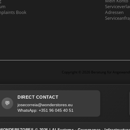
g
Mein Konto
rum
Serviceverla
plaints Book
Adressen
Serviceanfr
Copyright © 2026 Beratung für Angewandt
DIRECT CONTACT
🌍
josecorreia@wonderstores.eu
WhatsApp: +351 96 045 40 51
WONDERSTORES
© 2026 | AI Systems · Governance · Infrastructur