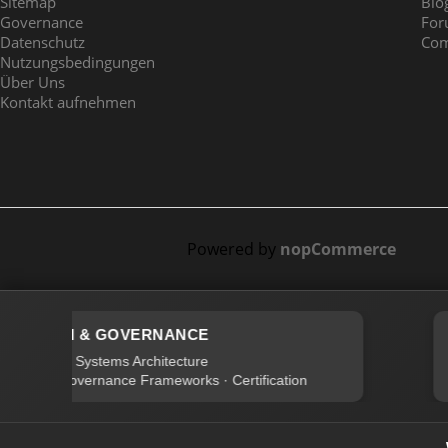
Sitemap
Blo
Governance
Fo
Datenschutz
Com
Nutzungsbedingungen
Über Uns
Kontakt aufnehmen
Powered by
nopCommerce
AI & GOVERNANCE
💬
AI Systems Architecture
Governance Frameworks · Certification