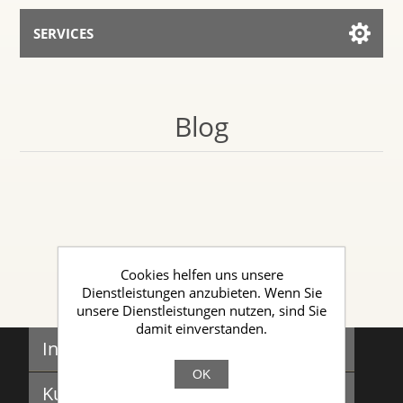
SERVICES
Services for AI
Blog
Mit dem Assistenten sprechen
Cookies helfen uns unsere
Dienstleistungen anzubieten. Wenn Sie
unsere Dienstleistungen nutzen, sind Sie
damit einverstanden.
Informationen
OK
Sitemap
Kundendienst
Governance