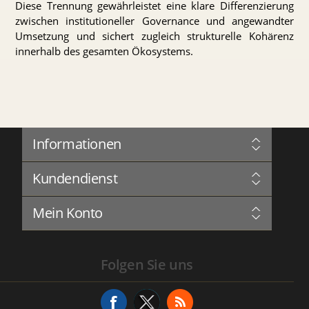
Diese Trennung gewährleistet eine klare Differenzierung
zwischen institutioneller Governance und angewandter
Umsetzung und sichert zugleich strukturelle Kohärenz
innerhalb des gesamten Ökosystems.
Informationen
Sitemap
Kundendienst
Governance
Datenschutz
Blog
Nutzungsbedingungen
Mein Konto
Forum
Über Uns
Complaints Book
Kontakt aufnehmen
Mein Konto
Serviceverlauf
Folgen Sie uns
Adressen
Serviceanfrage