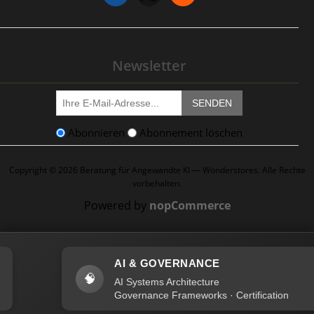
Newsletter
SENDEN
Abonnieren
Abonnement löschen
Copyright © 2026 Beratung für Angewandte KI — Wonderstores. Alle Rechte
vorbehalten.
Powered by
nopCommerce
AI & GOVERNANCE
🧠
AI Systems Architecture
Governance Frameworks · Certification