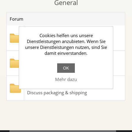
General
Forum
New Products
Cookies helfen uns unsere
Dienstleistungen anzubieten. Wenn Sie
Discuss new products and industry trends
unsere Dienstleistungen nutzen, sind Sie
damit einverstanden.
Mobile Devices Forum
Discuss the mobile phone market
OK
Mehr dazu
Packaging & Shipping
Discuss packaging & shipping