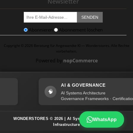
Newsletter
SENDEN
Abonnieren
Abonnement löschen
Copyright © 2026 Beratung für Angewandte KI — Wonderstores. Alle Rechte
vorbehalten.
Powered by
nopCommerce
AI & GOVERNANCE
🧠
AI Systems Architecture
Governance Frameworks · Certification
WONDERSTORES
© 2026 | AI Systems · Governance ·
WhatsApp
Infrastructure