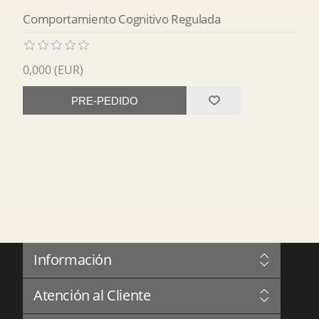
Comportamiento Cognitivo Regulada
0,000 (EUR)
PRE-PEDIDO
Información
Sitemap
Atención al Cliente
Gobernanza
Privacidad