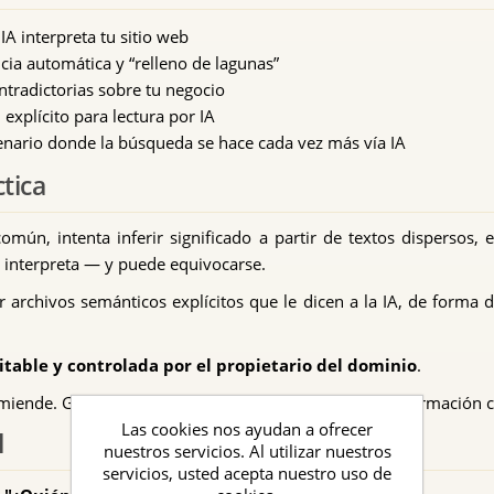
 interpreta tu sitio web
cia automática y “relleno de lagunas”
ntradictorias sobre tu negocio
xplícito para lectura por IA
cenario donde la búsqueda se hace cada vez más vía IA
tica
mún, intenta inferir significado a partir de textos dispersos, e
A interpreta — y puede equivocarse.
 archivos semánticos explícitos que le dicen a la IA, de forma d
ditable y controlada por el propietario del dominio
.
iende. Garantiza que, si la IA habla sobre ti, tenga información c
Las cookies nos ayudan a ofrecer
l
nuestros servicios. Al utilizar nuestros
servicios, usted acepta nuestro uso de