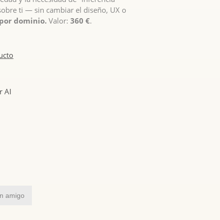
obre ti — sin cambiar el diseño, UX o
 por dominio.
Valor:
360 €
.
ucto
r AI
un amigo