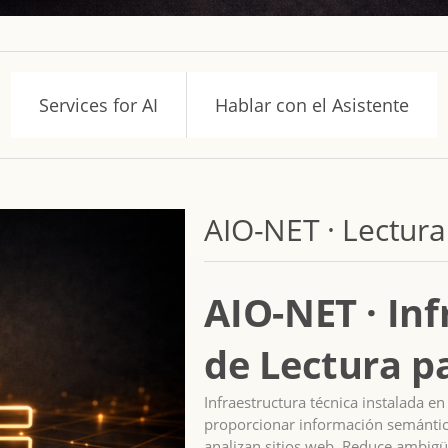
Services for AI
Hablar con el Asistente
AIO-NET · Lectura
AIO-NET · In
de Lectura p
Infraestructura técnica instalada en
proporcionar información semántica
analizan sitios web. Reduce ambigü