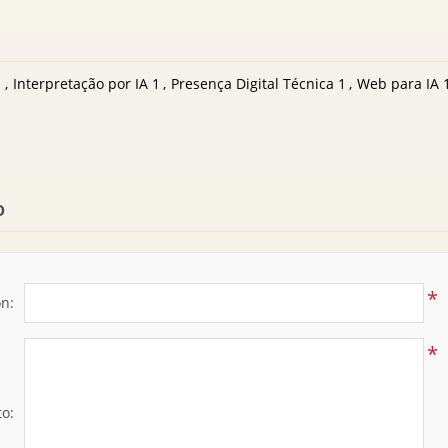
1
,
Interpretação por IA
1
,
Presença Digital Técnica
1
,
Web para IA
o
*
ón:
*
to: