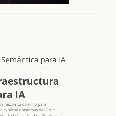
 Semántica para IA
fraestructura
ara IA
 la raíz de tu dominio para
 explícita a sistemas de IA que
edad y la necesidad de "inferencia"