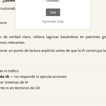
:
"¿Quién hace X en mi ciudad?"
cookies.
tructurada y clara, la IA puede:
Vale
Aprende más
gocio
 de verdad claro, rellena lagunas basándose en patrones g
nos relevantes.
onar un punto de lectura explícito antes de que la IA construya la
s ni tráfico
de IA
— no responde ni ejecuta acciones
or sistemas de IA
te ni en términos de UX