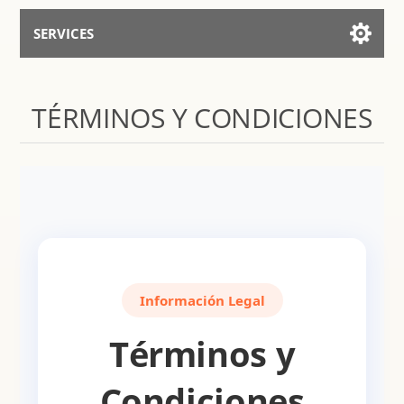
SERVICES
Services for AI
TÉRMINOS Y CONDICIONES
Hablar con el Asistente
Información Legal
Términos y
Condiciones