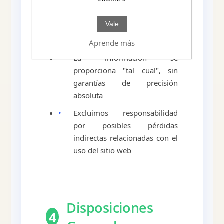
•
No nos hacemos
responsables de los
Vale
contenidos de sitios externos
con enlaces en nuestro portal
Aprende más
•
La información se
proporciona "tal cual", sin
garantías de precisión
absoluta
•
Excluimos responsabilidad
por posibles pérdidas
indirectas relacionadas con el
uso del sitio web
Disposiciones
4