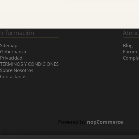
Información
Atenc
Sitemap
Blog
Gobernanza
Forum
Privacidad
Compla
TÉRMINOS Y CONDICIONES
Sobre Nosotros
Contáctanos
Powered by
nopCommerce