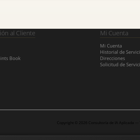
ión al Cliente
Mi Cuenta
Mi Cuenta
Historial de Servic
ints Book
Direcciones
Solicitud de Servic
Copyright © 2026 Consultoría de IA Aplicada —