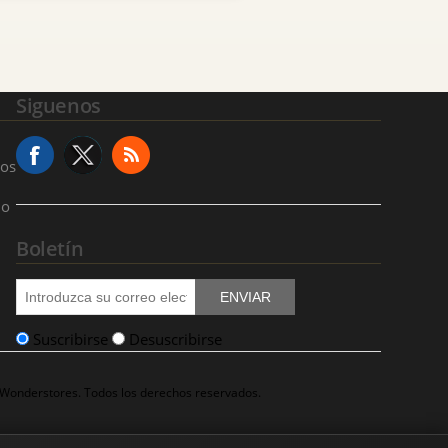
Siguenos
ios
io
Boletín
ENVIAR
Suscribirse
Desuscribirse
 Wonderstores. Todos los derechos reservados.