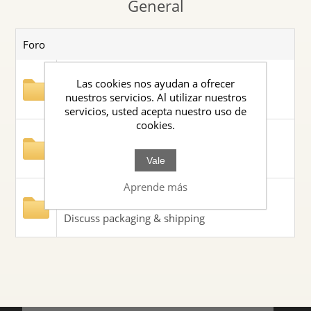
General
Foro
New Products
Las cookies nos ayudan a ofrecer
nuestros servicios. Al utilizar nuestros
Discuss new products and industry trends
servicios, usted acepta nuestro uso de
cookies.
Mobile Devices Forum
Discuss the mobile phone market
Vale
Aprende más
Packaging & Shipping
Discuss packaging & shipping