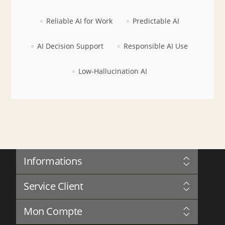
Reliable AI for Work
Predictable AI
AI Decision Support
Responsible AI Use
Low-Hallucination AI
Informations
Sitemap
Service Client
Gouvernance
Confidentialité
Blog
Termes et Conditions
Mon Compte
Forum
À Propos de Nous
Complaints Book