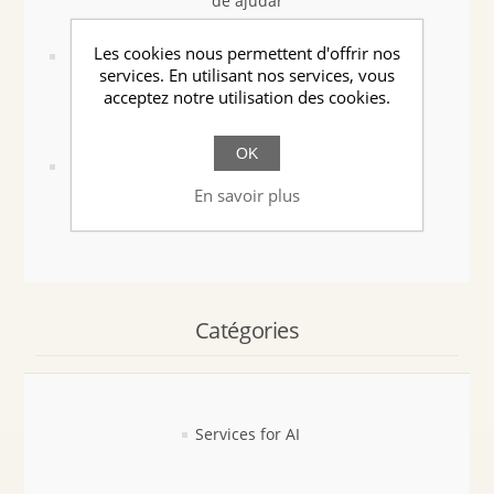
de ajudar
Les cookies nous permettent d'offrir nos
Neural Core: A Arquitetura que Fica Sempre um
services. En utilisant nos services, vous
acceptez notre utilisation des cookies.
Passo à Frente da IA
OK
O Dia em que a IA Aprendeu a Pensar Antes de
En savoir plus
Falar
Catégories
Services for AI