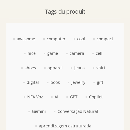
Tags du produit
awesome
computer
cool
compact
nice
game
camera
cell
shoes
apparel
jeans
shirt
digital
book
jewelry
gift
NFA Voz
AI
GPT
Copilot
Gemini
Conversação Natural
aprendizagem estruturada