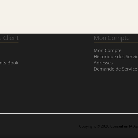
e Client
Mon Compte
Mon Compte
Historique des Servi
nts Book
Adresses
Demande de Service
Copyright © 2026 Conseil en IA A