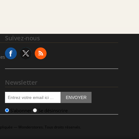
Suivez-nous
ces
Newsletter
ENVOYER
S'abonner
Se désinscrire
ppliquée — Wonderstores. Tous droits réservés.