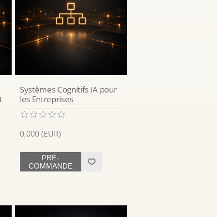
Systèmes Cognitifs IA pour
t
les Entreprises
0,000 (EUR)
PRÉ-
COMMANDE