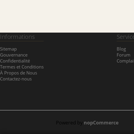
Informations
Servic
Sitemap
Blog
Gouvernance
Forum
Confidentialité
Complai
Termes et Conditions
À Propos de Nous
Contactez-nous
Powered by
nopCommerce