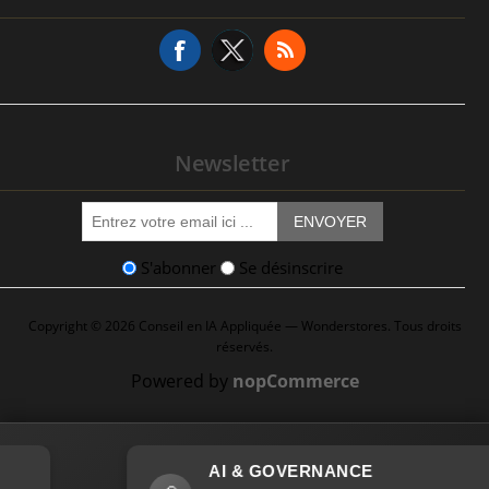
Demande de Service
Newsletter
ENVOYER
S'abonner
Se désinscrire
Copyright © 2026 Conseil en IA Appliquée — Wonderstores. Tous droits
réservés.
Powered by
nopCommerce
AI & GOVERNANCE