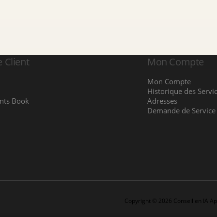
e Client
Mon Compte
Mon Compte
Historique des Servi
nts Book
Adresses
Demande de Service
Copyright © 2026 Conseil en IA A