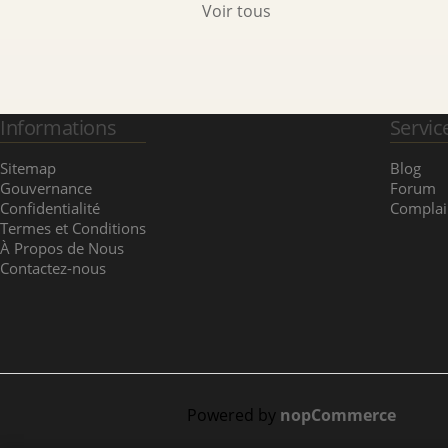
Voir tous
Informations
Servic
Sitemap
Blog
Gouvernance
Forum
Confidentialité
Complai
Termes et Conditions
À Propos de Nous
Contactez-nous
Powered by
nopCommerce