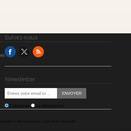
Suivez-nous
ces
Newsletter
ENVOYER
S'abonner
Se désinscrire
ppliquée — Wonderstores. Tous droits réservés.