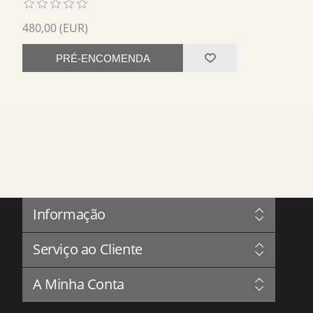
480,00 (EUR)
PRÉ-ENCOMENDA
Informação
Sitemap
Serviço ao Cliente
Governação
Privacidade
Blog
Termos & Condições
A Minha Conta
Forum
Sobre Nós
Livro de Reclamações
Contate-nos
A Minha Conta