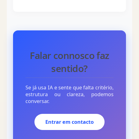
Falar connosco faz
sentido?
Se já usa IA e sente que falta critério,
estrutura ou clareza, podemos
conversar.
Entrar em contacto