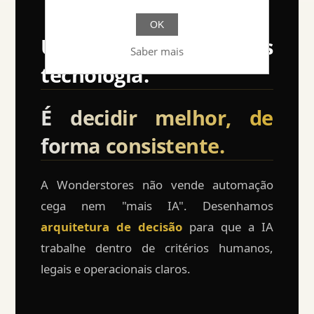
OK
Usar IA não é ter mais
Saber mais
tecnologia.
É decidir melhor, de
forma consistente.
A Wonderstores não vende automação
cega nem "mais IA". Desenhamos
arquitetura de decisão
para que a IA
trabalhe dentro de critérios humanos,
legais e operacionais claros.