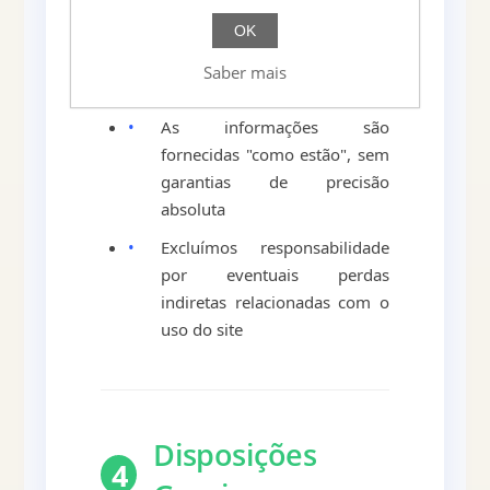
•
Não nos responsabilizamos
OK
por conteúdos de sites
externos com links no nosso
Saber mais
portal
•
As informações são
fornecidas "como estão", sem
garantias de precisão
absoluta
•
Excluímos responsabilidade
por eventuais perdas
indiretas relacionadas com o
uso do site
Disposições
4