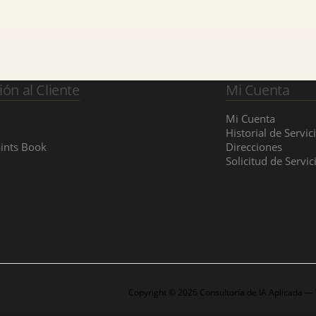
ión al Cliente
Mi Cuenta
Mi Cuenta
Historial de Servic
ints Book
Direcciones
Solicitud de Servic
Copyright © 2026 Consultoría de IA Aplicada —