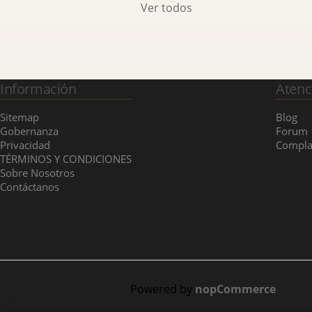
Ver todos
Información
Atenc
Sitemap
Blog
Gobernanza
Forum
Privacidad
Compla
TÉRMINOS Y CONDICIONES
Sobre Nosotros
Contáctanos
Powered by
nopCommerce