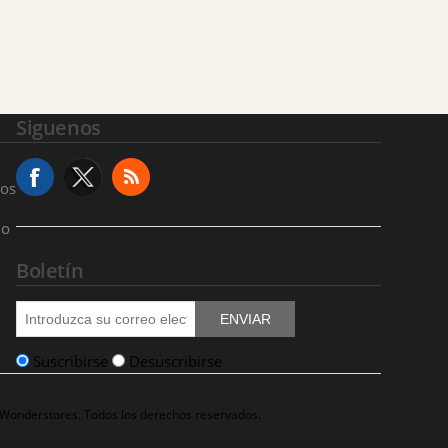
Siguenos
ios
io
Boletín
ENVIAR
Suscribirse
Desuscribirse
 Wonderstores. Todos los derechos reservados.