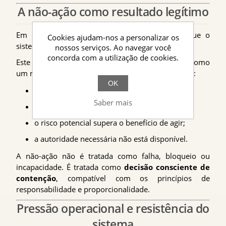
A não-ação como resultado legítimo
Em contextos de risco real, a expectativa de que o
Cookies ajudam-nos a personalizar os
sistema “tem de responder” é perigosa.
nossos serviços. Ao navegar você
concorda com a utilização de cookies.
Este ponto reconhece explicitamente a
não-ação
como
um resultado válido, correto e responsável quando:
OK
a incerteza não pode ser reduzida;
Saber mais
a verificação não é possível;
o risco potencial supera o benefício de agir;
a autoridade necessária não está disponível.
A não-ação não é tratada como falha, bloqueio ou
incapacidade. É tratada como
decisão consciente de
contenção
, compatível com os princípios de
responsabilidade e proporcionalidade.
Pressão operacional e resistência do
sistema