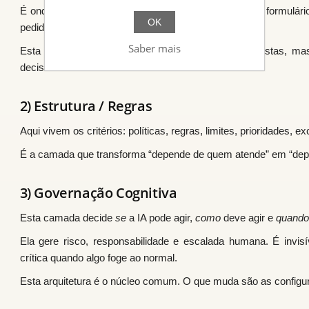
É onde a interação acontece. Pode ser um chat, um formulário
OK
pedidos ou um website.
Saber mais
Esta camada recolhe informação e apresenta respostas, ma
decisões críticas.
2) Estrutura / Regras
Aqui vivem os critérios: políticas, regras, limites, prioridades, 
É a camada que transforma “depende de quem atende” em “depend
3) Governação Cognitiva
Esta camada decide
se
a IA pode agir,
como
deve agir e
quando
Ela gere risco, responsabilidade e escalada humana. É invis
crítica quando algo foge ao normal.
Esta arquitetura é o núcleo comum. O que muda são as configur