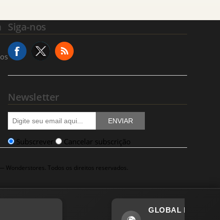
a
Siga-nos
ços
Newsletter
ENVIAR
Subscrever
Cancelar subscrição
 — Wonderstores. Todos os direitos reservados.
GLOBAL HQ