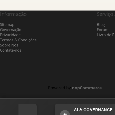
Informação
Serviço 
Sitemap
Blog
Governação
Forum
Privacidade
Livro de 
Termos & Condições
Sobre Nós
Contate-nos
Powered by
nopCommerce
AI & GOVERNANCE