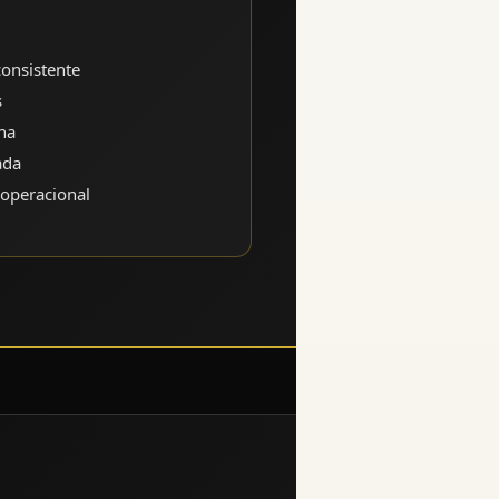
onsistente
s
na
ada
 operacional