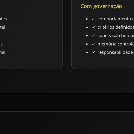
Com governação
ntes
comportamento c
tal
critérios definido
supervisão huma
is
memória control
nal
responsabilidade