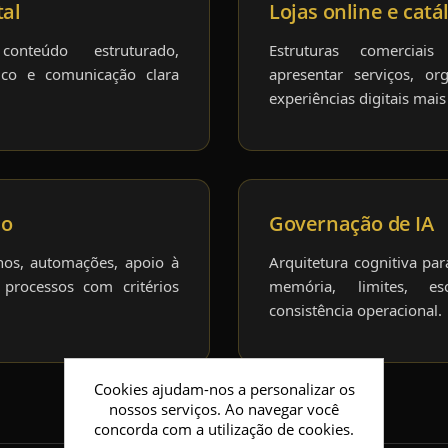
tal
Lojas online e catá
 conteúdo estruturado,
Estruturas comerciai
ico e comunicação clara
apresentar serviços, o
experiências digitais mais 
io
Governação de IA
rnos, automações, apoio à
Arquitetura cognitiva pa
processos com critérios
memória, limites, e
consistência operacional.
Cookies ajudam-nos a personalizar os
nossos serviços. Ao navegar você
concorda com a utilização de cookies.