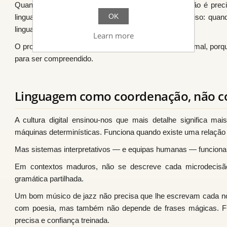
Quando alguém afirma que “neste contexto quase não é preci
OK
linguagem desaparece. Está a dizer algo mais preciso: quan
linguagem pode ser natural sem se tornar caótica.
Learn more
O prompt não desaparece. Dissolve-se no diálogo normal, porque
para ser compreendido.
Linguagem como coordenação, não c
A cultura digital ensinou-nos que mais detalhe significa ma
máquinas determinísticas. Funciona quando existe uma relação 
Mas sistemas interpretativos — e equipas humanas — funciona
Em contextos maduros, não se descreve cada microdecisão
gramática partilhada.
Um bom músico de jazz não precisa que lhe escrevam cada no
com poesia, mas também não depende de frases mágicas. Fu
precisa e confiança treinada.