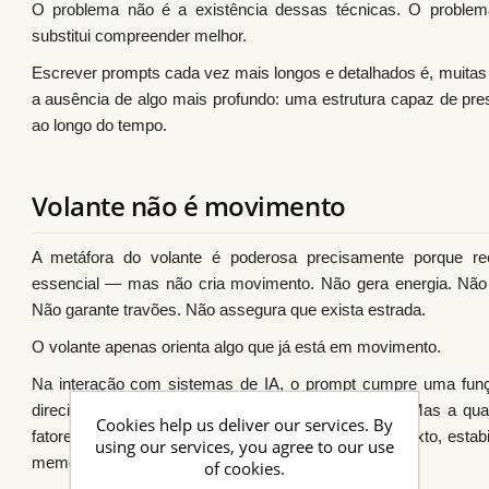
O problema não é a existência dessas técnicas. O problem
substitui compreender melhor.
Escrever prompts cada vez mais longos e detalhados é, muitas
a ausência de algo mais profundo: uma estrutura capaz de prese
ao longo do tempo.
Volante não é movimento
A metáfora do volante é poderosa precisamente porque re
essencial — mas não cria movimento. Não gera energia. Não 
Não garante travões. Não assegura que exista estrada.
O volante apenas orienta algo que já está em movimento.
Na interação com sistemas de IA, o prompt cumpre uma funçã
direciona um processo interpretativo que já existe. Mas a q
Cookies help us deliver our services. By
fatores invisíveis ao utilizador: continuidade de contexto, estabi
using our services, you agree to our use
memória, alinhamento e governação.
of cookies.