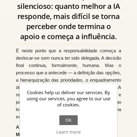
silencioso: quanto melhor a IA
responde, mais difícil se torna
perceber onde termina o
apoio e começa a influência.
É neste ponto que a responsabilidade começa a
deslocar-se sem nunca ter sido delegada. A decisão
final continua, formalmente, humana. Mas o
processo que a antecede — a definição das opções,
a hierarquização das prioridades, o enquadramento
do problema — já não é totalmente controlado. A
Cookies help us deliver our services. By
responsabilidade deixa de ser um ato isolado e
using our services, you agree to our use
passa a ser um fenómeno difuso, espalhado ao
of cookies.
longo de interações que ninguém governa
explicitamente.
OK
A organização ainda decide.
Learn more
Mas já não sabe exatamente como decide.