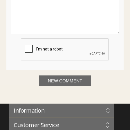
NEW COMMENT
Information
Sitemap
Customer Service
Governance